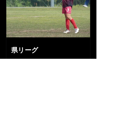
県リーグ
​スポンサー様
（株）信建工業様 (有)石川設備様
(株)S・Tホールディングス様 (有)樋
笠電工様 JIN断熱(株)様 (有)KAZU空