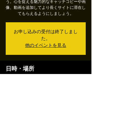
う。心を捉える魅力的なキャッチコピーや画
像、動画を追加してより長くサイトに滞在し
てもらえるようにしましょう。
お申し込みの受付は終了しまし
た。
他のイベントを見る
日時・場所
2019年12月01日 8:00 – 11:00
日本、〒875-0064 大分県臼杵市深田
このイベントをシェア