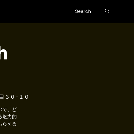
h
丁目３０−１０
ので、ど
る魅力的
もらえる