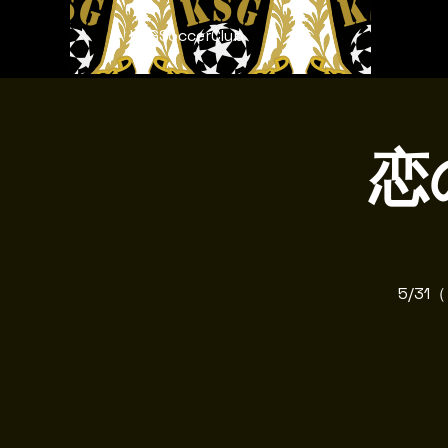
KSGSoccerClub
恋
5/3