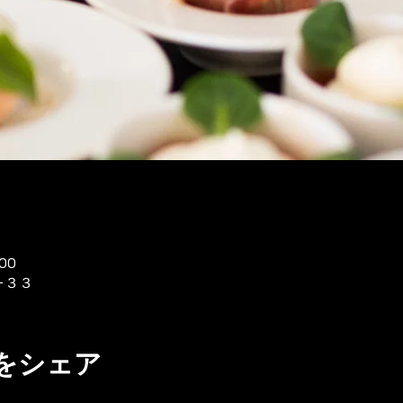
00
−３３
をシェア