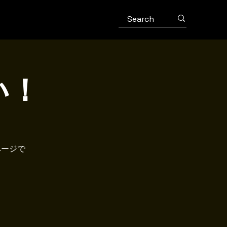
い！
ページで