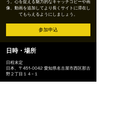
う。心を捉える魅力的なキャッチコピーや画
像、動画を追加してより長くサイトに滞在し
てもらえるようにしましょう。
参加申込
日時・場所
日程未定
日本、〒451-0042 愛知県名古屋市西区那古
野２丁目１４−１
参加申込
このイベントをシェア