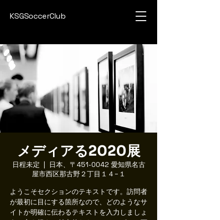
KSGSoccerClub
メディアる2020展
日程未定
  |  
日本、〒451-0042 愛知県名古
屋市西区那古野２丁目１４−１
ようこそセクションのテキストです。訪問者
が最初に目にする箇所なので、どのようなサ
イトか明確に伝わるテキストを入力しましょ