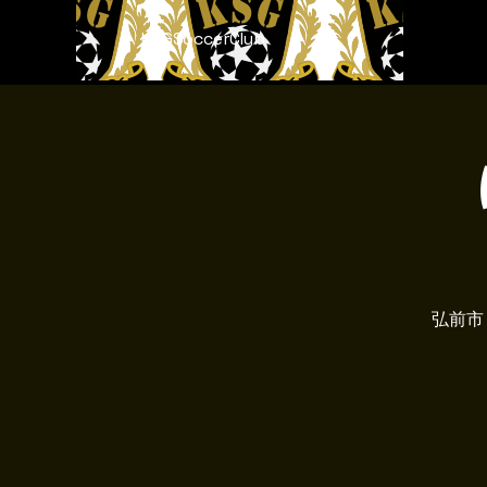
KSGSoccerClub
弘前市