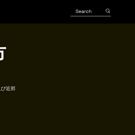
市
及び近郊