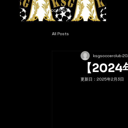
KSGSoccerClub
All Posts
ksgsoccerclub
20
【202
更新日：
2025年2月3日