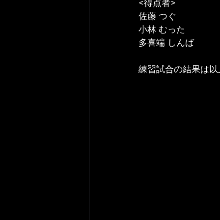
<得点者>
佐藤 つぐ
小林 むった
多喜端 しんば
練習試合の結果は以