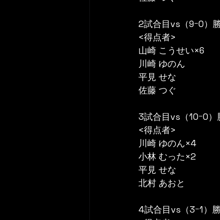
2試合目vs（9ｰ0）
<得点者>
山崎 こうせい×6
川崎 ゆのん
平見 せな
佐藤 つぐ
3試合目vs（10ｰ0
<得点者>
川崎 ゆのん×4
小林 むった×2
平見 せな
北村 あおと
4試合目vs（3ｰ1）